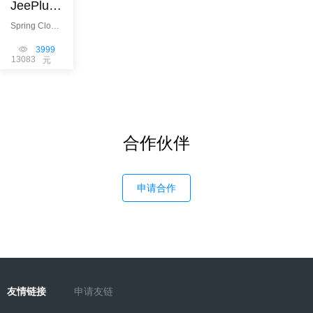
JeePlus微服务
Spring Cloud
Alibaba +
Vue3 +
3999
Element Plus
13083
元
+ Spring
Security +
Mybatis-Plus
+ 工作流
flowable + 多
租户
合作伙伴
申请合作
友情链接
申请友链