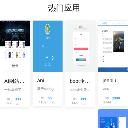
热门应用
ani
jeeplus-cms
AI网站源码
boot企业版（springboot-beetl)
cms
基于spring
一款集成了
boot企业版，
mvc 和jsp 构
chatgpt，MJ,
包括
99
2998
建的传统开发
1999
iframe+pjax
399
视频生成的人
4109
3344
元
元
922
3827
元
框架
版本，支持多
元
工智能网站。
数据源、数据
权限、工作
流、图表生
成、仪表盘设
计等。可开发