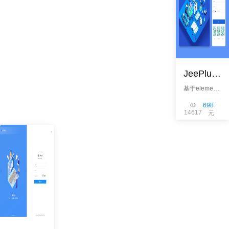
票。和vue版
本区别是，采
用传统
session，页
面部分采用的
是
jquery+bootst
rap+ beetl模
JeePlus Vue2
板。
基于element
ui，
springboot2.
698
14617
0构建。和
元
boot企业版的
区别是，后台
采用jwt
token，前台
webpack 构
建。